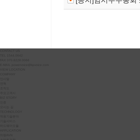
[공지]임시주주총회
CONTACT US
TEL 1544.0642
FAX 070.8228.0066
E-MAIL powervoice@kpvoice.com
VIEW LOCATION
COMPANY
인사말
연혁
조직도
주요고객사
BIZ STORY
인증
오시는 길
TECHNOLOGY
적용기술분야
기술서비스
하드웨어모듈
APPLICATION
차량AVN
스마트가전