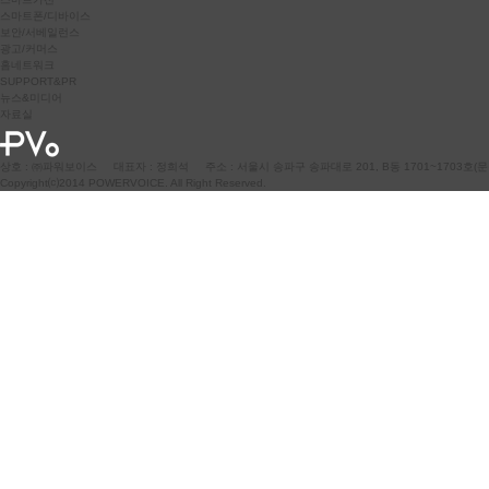
스마트폰/디바이스
보안/서베일런스
광고/커머스
홈네트워크
SUPPORT&PR
뉴스&미디어
자료실
상호 : ㈜파워보이스 대표자 : 정희석 주소 : 서울시 송파구 송파대로 201, B동 1701~1703호(문정
Copyright⒞2014 POWERVOICE. All Right Reserved.